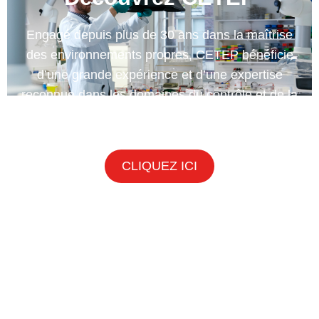
Engagé depuis plus de 30 ans dans la maîtrise
des environnements propres, CETEP bénéficie
d’une grande expérience et d’une expertise
reconnue dans les domaines du contrôle et de la
désinfection des salles propres.
CLIQUEZ ICI