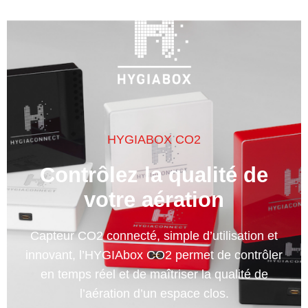
HYGIABOX CO2
Contrôlez la qualité de
votre aération
Capteur CO2 connecté, simple d’utilisation et
innovant, l’HYGIAbox CO2 permet de contrôler
en temps réel et de maîtriser la qualité de
l’aération d’un espace clos.