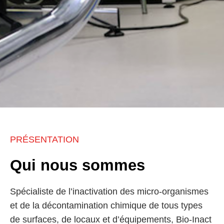
PRÉSENTATION
VOTRE
SPÉCIALISTE
Qui nous sommes
Désinfection des Surfaces
par Voie Aérienne et
Spécialiste de l’inactivation des micro-organismes
décontamination chimique
et de la décontamination chimique de tous types
de vos locaux et des
de surfaces, de locaux et d’équipements, Bio-Inact
équipements