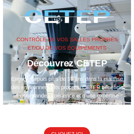
CONTRÔLE DE VOS SALLES PROPRES
ET/OU DE VOS ÉQUIPEMENTS
Découvrez CETEP
Engagé depuis plus de 30 ans dans la maîtrise
des environnements propres, CETEP bénéficie
d’une grande expérience et d’une expertise
reconnue dans les domaines du contrôle et de la
désinfection des salles propres.
CLIQUEZ ICI