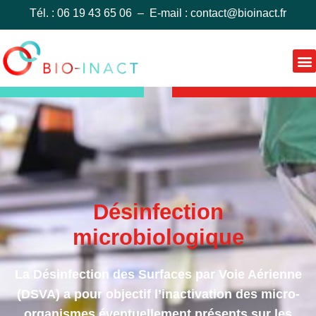
Tél. : 06 19 43 65 06 – E-mail :
contact@bioinact.fr
Désinfection
microbiologique
La Désinfection des Surfaces par Voie Aérienne
(DSVA) a pour objectif l’inactivation des micro-
organismes éventuellement présents sur les