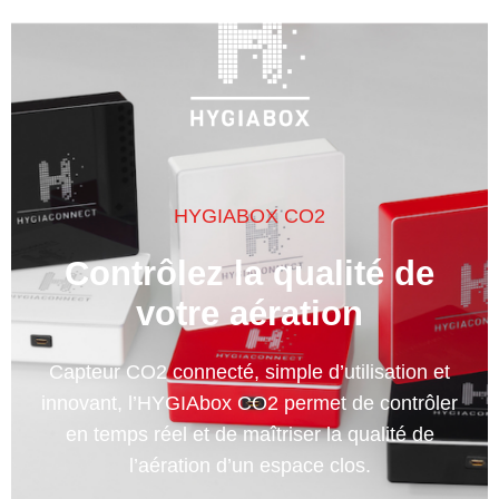
HYGIABOX CO2
Contrôlez la qualité de
votre aération
Capteur CO2 connecté, simple d’utilisation et
innovant, l’HYGIAbox CO2 permet de contrôler
en temps réel et de maîtriser la qualité de
l’aération d’un espace clos.