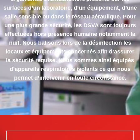
surfaces d’un laboratoire, d’un équipement, d’une
salle sensible ou dans le réseau aéraulique. Pour
une plus grande sécurité, les DSVA sont toujours
effectuées hors présence humaine notamment la
nuit. Nous balisons lors de la désinfection les
locaux et équipements concernés afin d’assurer
la sécurité requise. Nous sommes ainsi équipés
d’appareils respiratoires isolants ce qui nous
permet d’intervenir en toute circonstance.