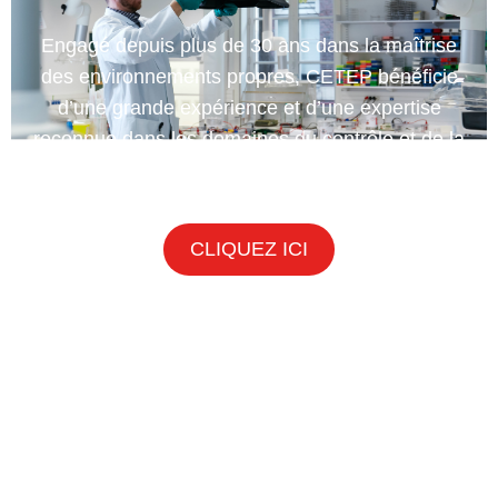
Engagé depuis plus de 30 ans dans la maîtrise
des environnements propres, CETEP bénéficie
d’une grande expérience et d’une expertise
reconnue dans les domaines du contrôle et de la
désinfection des salles propres.
CLIQUEZ ICI