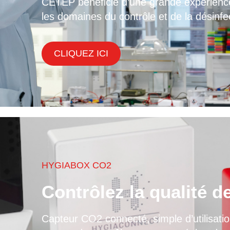
CETEP bénéficie d’une grande expérienc
les domaines du contrôle et de la désinfe
CLIQUEZ ICI
HYGIABOX CO2
Contrôlez la qualité d
Capteur CO2 connecté, simple d’utilisat