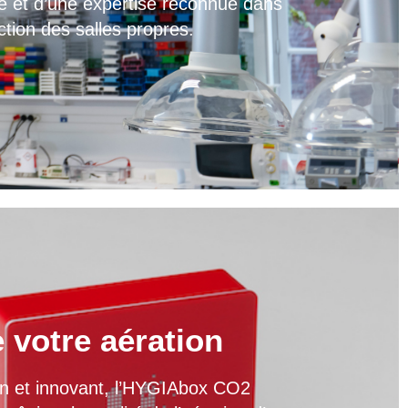
e et d’une expertise reconnue dans
ction des salles propres.
e votre aération
ion et innovant, l’HYGIAbox CO2