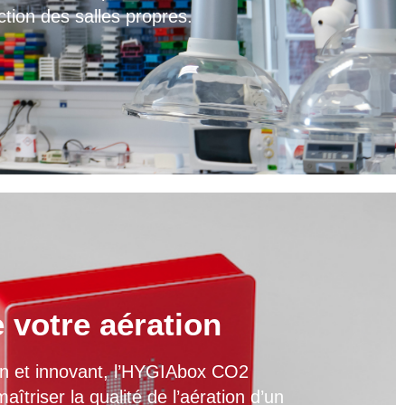
ction des salles propres.
e votre aération
ion et innovant, l’HYGIAbox CO2
îtriser la qualité de l’aération d’un