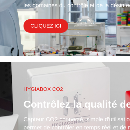
les domaines du contrôle et de la désinfe
CLIQUEZ ICI
HYGIABOX CO2
Contrôlez la qualité d
Capteur CO2 connecté, simple d’utilisat
permet de contrôler en temps réel et de ma