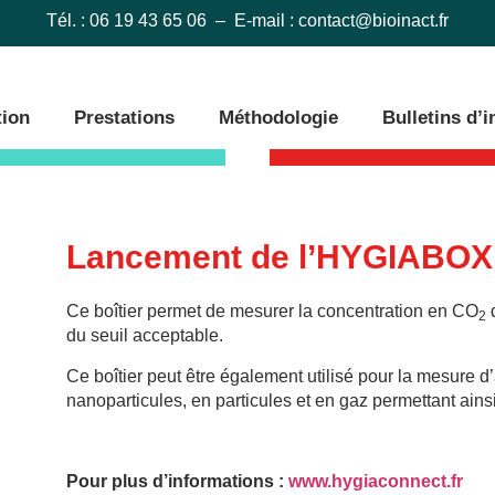
Tél. : 06 19 43 65 06 – E-mail :
contact@bioinact.fr
tion
Prestations
Méthodologie
Bulletins d’
Lancement de l’HYGIABOX
Ce boîtier permet de mesurer la concentration en CO
d
2
du seuil acceptable.
Ce boîtier peut être également utilisé pour la mesure d
nanoparticules, en particules et en gaz permettant ains
Pour plus d’informations :
www.hygiaconnect.fr