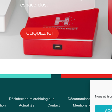
espace clos.
CLIQUEZ ICI
Nous utiliso
Désinfection microbiologique
Décontamination chimique
tion
Actualités
Contact
Mentions légales
AC